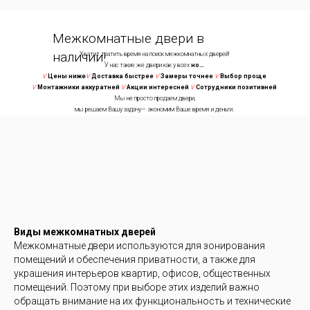
Межкомнатные двери в
наличии!
Хватит тратить время на поиск межкомнатных дверей!
У нас такие же двери как у всех
но…
V
Цены ниже
V
Доставка быстрее
V
Замеры точнее
V
Выбор проще
V
Монтажники аккуратней
V
Акции интересней
V
Сотрудники позитивней
Мы не просто продаем двери,
мы решаем Вашу задачу— экономим Ваше время и деньги.
Виды межкомнатных дверей
Хватит тратить время на поиск межкомнатных дверей!
Межкомнатные двери используются для зонирования
У нас такие же двери как у всех
но…
помещений и обеспечения приватности, а также для
е
V
Замеры точнее
V
Доставка быстрее
V
Монтажники аккуратней
V
Акции интересней
V
Сот
Мы не просто продаем двери,
украшения интерьеров квартир, офисов, общественных
мы решаем Вашу задачу— экономим Ваше время и деньги.
помещений. Поэтому при выборе этих изделий важно
обращать внимание на их функциональность и технические