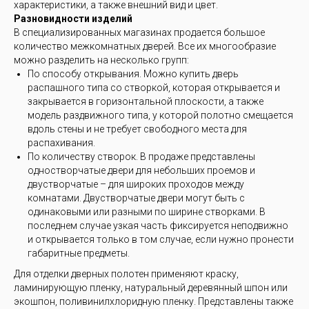
характеристики, а также внешний вид и цвет.
Разновидности изделий
В специализированных магазинах продается большое
количество межкомнатных дверей. Все их многообразие
можно разделить на несколько групп:
По способу открывания. Можно купить дверь
распашного типа со створкой, которая открывается и
закрывается в горизонтальной плоскости, а также
модель раздвижного типа, у которой полотно смещается
вдоль стены и не требует свободного места для
распахивания.
По количеству створок. В продаже представлены
одностворчатые двери для небольших проемов и
двустворчатые – для широких проходов между
комнатами. Двустворчатые двери могут быть с
одинаковыми или разными по ширине створками. В
последнем случае узкая часть фиксируется неподвижно
и открывается только в том случае, если нужно пронести
габаритные предметы.
Для отделки дверных полотен применяют краску,
ламинирующую пленку, натуральный деревянный шпон или
экошпон, поливинилхлоридную пленку. Представлены также