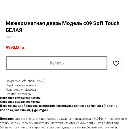
Межкомнатная дверь Модель с09 Soft Touch
БЕЛАЯ
SKU:
9990,00
р.
Купить
Покрытие: Soft Touch (Белый)
Вид: Глухое (без стекла)
Конструкция: Царговая
Стекло: Без стекла
Описание и характеристики
Описание и характеристики
Цена со скидкой указана за полотно при покупке полного комплекта (полотно,
коробка, наличники, фурнитура)
Полотно:
Царговая конструкция: Каркас из хвойных пород дерева и МДФ плит + поперечные
стойки.Объемные филенки (вставки) изготавливаются из МДФ плиты. Это придает еще
большую практичность и прочность царговым дверям, а также обеспечивают отличную