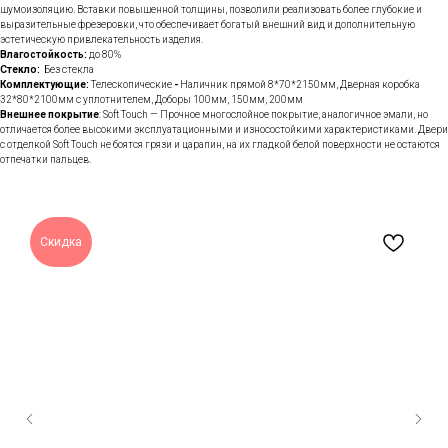
шумоизоляцию. Вставки повышенной толщины, позволили реализовать более глубокие и
выразительные фрезеровки, что обеспечивает богатый внешний вид и дополнительную
эстетическую привлекательность изделия.
Влагостойкость:
до 80%
Стекло:
Без стекла
Комплектующие:
Телескопические
-
Наличник прямой 8*70*2150мм, Дверная коробка
32*80*2100мм с уплотнителем, Доборы 100мм, 150мм, 200мм
Внешнее покрытие
: Soft Touch — Прочное многослойное покрытие, аналогичное эмали, но
отличается более высокими эксплуатационными и износостойкими характеристиками. Двери
с отделкой Soft Touch не боятся грязи и царапин, на их гладкой белой поверхности не остаются
отпечатки пальцев.
Скидка