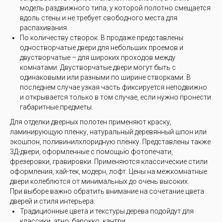
модель раздвижного типа, у которой полотно смещается
вдоль стены и не требует свободного места для
распахивания.
По количеству створок. В продаже представлены
одностворчатые двери для небольших проемов и
двустворчатые – для широких проходов между
комнатами. Двустворчатые двери могут быть с
одинаковыми или разными по ширине створками. В
последнем случае узкая часть фиксируется неподвижно
и открывается только в том случае, если нужно пронести
габаритные предметы.
Для отделки дверных полотен применяют краску,
ламинирующую пленку, натуральный деревянный шпон или
экошпон, поливинилхлоридную пленку. Представлены также
3Д-двери, оформленные с помощью фотопечати,
фрезеровки, гравировки. Применяются классические стили
оформления, хай-тек, модерн, лофт. Цены на межкомнатные
двери колеблются от минимальных до очень высоких.
При выборе важно обратить внимание на сочетание цвета
дверей и стиля интерьера:
Традиционные цвета и текстуры дерева подойдут для
классики, этно, барокко, кантри.