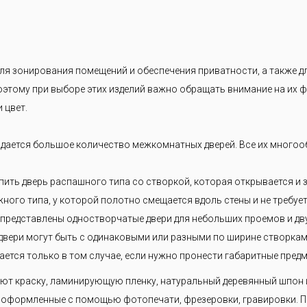
я зонирования помещений и обеспечения приватности, а также дл
этому при выборе этих изделий важно обращать внимание на их ф
 цвет.
дается большое количество межкомнатных дверей. Все их многоо
ить дверь распашного типа со створкой, которая открывается и 
жного типа, у которой полотно смещается вдоль стены и не требуе
 представлены одностворчатые двери для небольших проемов и д
вери могут быть с одинаковыми или разными по ширине створками
ется только в том случае, если нужно пронести габаритные предм
яют краску, ламинирующую пленку, натуральный деревянный шпон
и, оформленные с помощью фотопечати, фрезеровки, гравировки. 