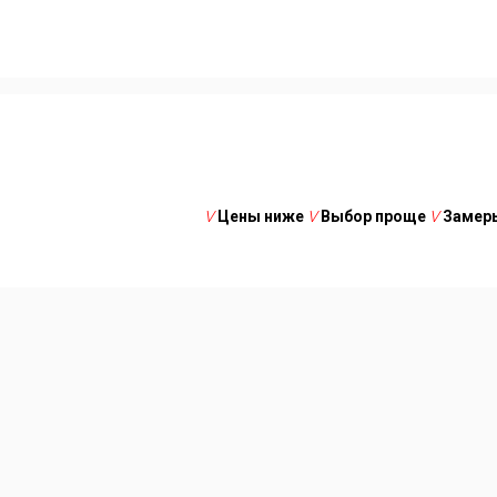
V
Цены ниже
V
Выбор проще
V
Замеры