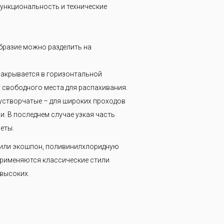
ункциональность и технические
бразие можно разделить на
закрывается в горизонтальной
т свободного места для распахивания.
вустворчатые – для широких проходов
. В последнем случае узкая часть
еты.
 или экошпон, поливинилхлоридную
Применяются классические стили
 высоких.