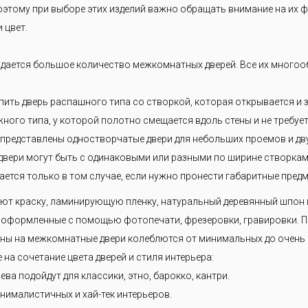
 решаем Вашу задачу— экономим Ваше время и деньги.
этому при выборе этих изделий важно обращать внимание на их ф
 цвет.
дается большое количество межкомнатных дверей. Все их многоо
ить дверь распашного типа со створкой, которая открывается и 
жного типа, у которой полотно смещается вдоль стены и не требуе
 представлены одностворчатые двери для небольших проемов и д
вери могут быть с одинаковыми или разными по ширине створками
ется только в том случае, если нужно пронести габаритные предм
яют краску, ламинирующую пленку, натуральный деревянный шпон
и, оформленные с помощью фотопечати, фрезеровки, гравировки. 
Цены на межкомнатные двери колеблются от минимальных до очень
на сочетание цвета дверей и стиля интерьера:
ева подойдут для классики, этно, барокко, кантри.
нималистичных и хай-тек интерьеров.