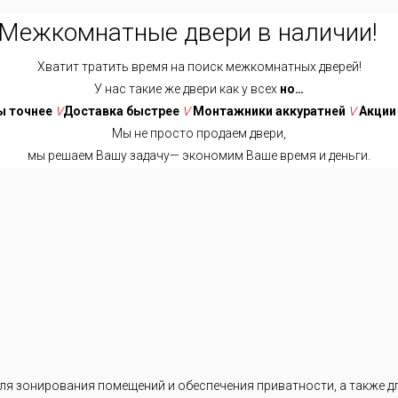
Межкомнатные двери в наличии!
Хватит тратить время на поиск межкомнатных дверей!
У нас такие же двери как у всех
но…
 точнее
V
Доставка быстрее
V
Монтажники аккуратней
V
Акции
Мы не просто продаем двери,
мы решаем Вашу задачу— экономим Ваше время и деньги.
Хватит тратить время на поиск межкомнатных дверей!
У нас такие же двери как у всех
но…
ниже
V
Доставка быстрее
V
Замеры точнее
V
Выбор проще
ики аккуратней
V
Акции интересней
V
Сотрудники позитивней
я зонирования помещений и обеспечения приватности, а также дл
Мы не просто продаем двери,