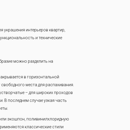
я украшения интерьеров квартир,
ункциональность и технические
бразие можно разделить на
закрывается в горизонтальной
т свободного места для распахивания.
вустворчатые – для широких проходов
. В последнем случае узкая часть
еты.
 или экошпон, поливинилхлоридную
Применяются классические стили