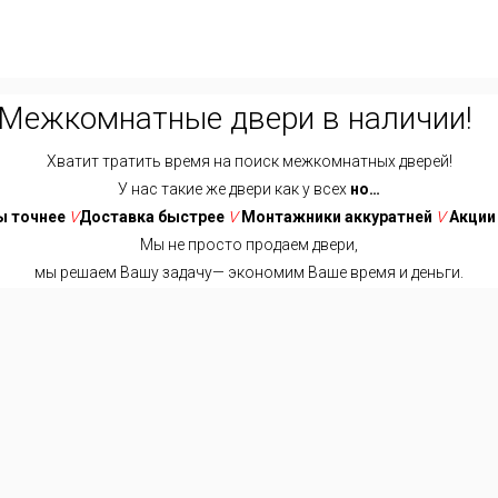
Межкомнатные двери в наличии!
Хватит тратить время на поиск межкомнатных дверей!
У нас такие же двери как у всех
но…
 точнее
V
Доставка быстрее
V
Монтажники аккуратней
V
Акции
Мы не просто продаем двери,
мы решаем Вашу задачу— экономим Ваше время и деньги.
Хватит тратить время на поиск межкомнатных дверей!
У нас такие же двери как у всех
но…