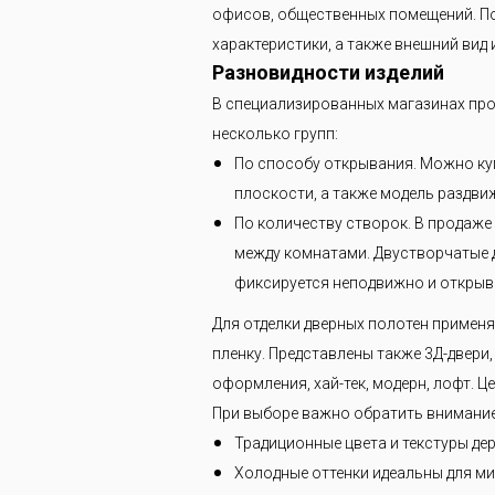
мы
офисов, общественных помещений. По
характеристики, а также внешний вид и
Разновидности изделий
В специализированных магазинах про
несколько групп:
По способу открывания. Можно куп
плоскости, а также модель раздви
По количеству створок. В продаже
между комнатами. Двустворчатые д
фиксируется неподвижно и открыва
Для отделки дверных полотен примен
пленку. Представлены также 3Д-двер
оформления, хай-тек, модерн, лофт. 
При выборе важно обратить внимание 
Традиционные цвета и текстуры дер
Холодные оттенки идеальны для ми