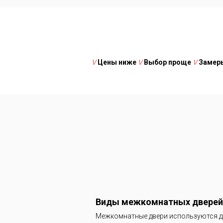
V
Цены ниже
V
Выбор проще
V
Замеры
V
Цены 
Виды межкомнатных дверей
V
Монтажн
Межкомнатные двери используются дл