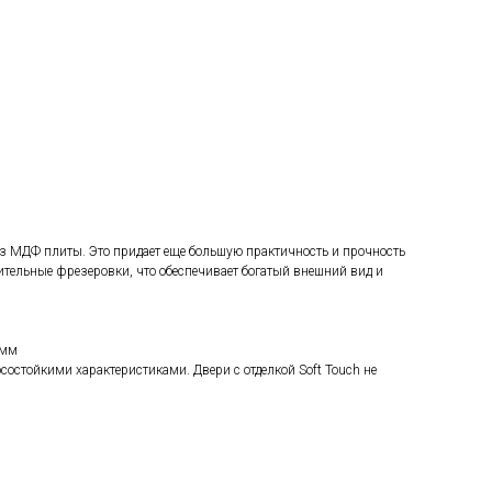
из МДФ плиты. Это придает еще большую практичность и прочность
тельные фрезеровки, что обеспечивает богатый внешний вид и
0мм
остойкими характеристиками. Двери с отделкой Soft Touch не