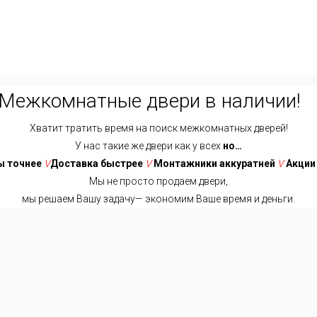
Межкомнатные двери в наличии!
Хватит тратить время на поиск межкомнатных дверей!
У нас такие же двери как у всех
но…
 точнее
V
Доставка быстрее
V
Монтажники аккуратней
V
Акции
Мы не просто продаем двери,
мы решаем Вашу задачу— экономим Ваше время и деньги.
Хватит тратить время на поиск межкомнатных дверей!