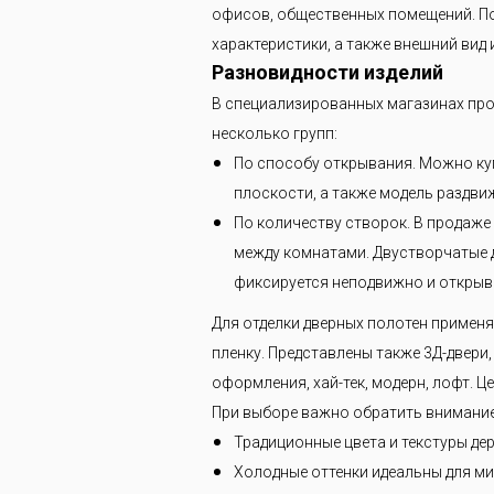
мы
офисов, общественных помещений. По
характеристики, а также внешний вид и
Разновидности изделий
В специализированных магазинах про
несколько групп:
По способу открывания. Можно куп
плоскости, а также модель раздви
По количеству створок. В продаже
между комнатами. Двустворчатые д
фиксируется неподвижно и открыва
Для отделки дверных полотен примен
пленку. Представлены также 3Д-двер
оформления, хай-тек, модерн, лофт. 
При выборе важно обратить внимание 
Традиционные цвета и текстуры дер
Холодные оттенки идеальны для ми