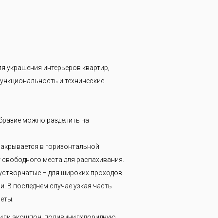
я украшения интерьеров квартир,
ункциональность и технические
бразие можно разделить на
закрывается в горизонтальной
т свободного места для распахивания.
вустворчатые – для широких проходов
. В последнем случае узкая часть
еты.
 или экошпон, поливинилхлоридную