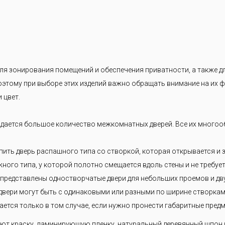
я зонирования помещений и обеспечения приватности, а также дл
этому при выборе этих изделий важно обращать внимание на их ф
 цвет.
дается большое количество межкомнатных дверей. Все их многоо
ить дверь распашного типа со створкой, которая открывается и 
жного типа, у которой полотно смещается вдоль стены и не требуе
 представлены одностворчатые двери для небольших проемов и д
вери могут быть с одинаковыми или разными по ширине створками
ется только в том случае, если нужно пронести габаритные предм
яют краску, ламинирующую пленку, натуральный деревянный шпон