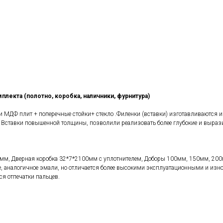
плекта (полотно, коробка, наличники, фурнитура)
 и МДФ плит + поперечные стойки+ стекло .Филенки (вставки) изготавливаются 
Вставки повышенной толщины, позволили реализовать более глубокие и вырази
мм, Дверная коробка 32*7*2100мм с уплотнителем, Доборы 100мм, 150мм, 20
е, аналогичное эмали, но отличается более высокими эксплуатационными и износ
ся отпечатки пальцев.