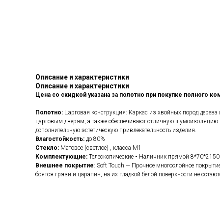
Описание и характеристики
Описание и характеристики
Цена со скидкой указана за полотно при покупке полного ком
Полотно:
Царговая конструкция: Каркас из хвойных пород дерева
царговым дверям, а также обеспечивают отличную шумоизоляцию. 
дополнительную эстетическую привлекательность изделия.
Влагостойкость:
до 80%
Стекло:
Матовое (светлое) , класса М1
Комплектующие:
Телескопические
-
Наличник прямой 8*70*2150
Внешнее покрытие
: Soft Touch — Прочное многослойное покрыти
боятся грязи и царапин, на их гладкой белой поверхности не остают