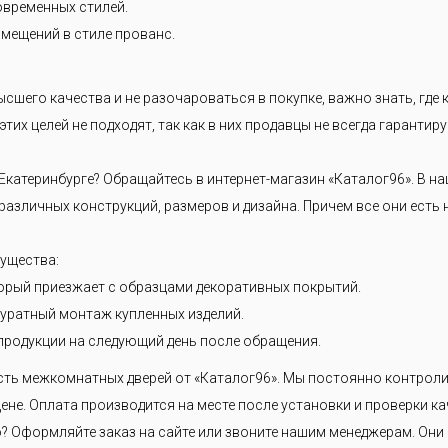
современных стилей.
мещений в стиле прованс.
ысшего качества и не разочароваться в покупке, важно знать, где
тих целей не подходят, так как в них продавцы не всегда гарантиру
Екатеринбурге? Обращайтесь в интернет-магазин «Каталог96». В 
азличных конструкций, размеров и дизайна. Причем все они есть 
мущества:
орый приезжает с образцами декоративных покрытий.
уратный монтаж купленных изделий.
продукции на следующий день после обращения.
сть межкомнатных дверей от «Каталог96». Мы постоянно контроли
ене. Оплата производится на месте после установки и проверки ка
 Оформляйте заказ на сайте или звоните нашим менеджерам. Они