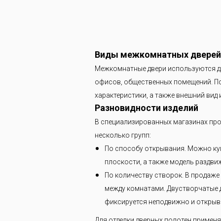
Виды межкомнатных дверей
Межкомнатные двери используются дл
офисов, общественных помещений. По
характеристики, а также внешний вид и
Разновидности изделий
В специализированных магазинах про
несколько групп:
По способу открывания. Можно куп
плоскости, а также модель раздви
По количеству створок. В продаже
между комнатами. Двустворчатые д
фиксируется неподвижно и открыва
Для отделки дверных полотен примен