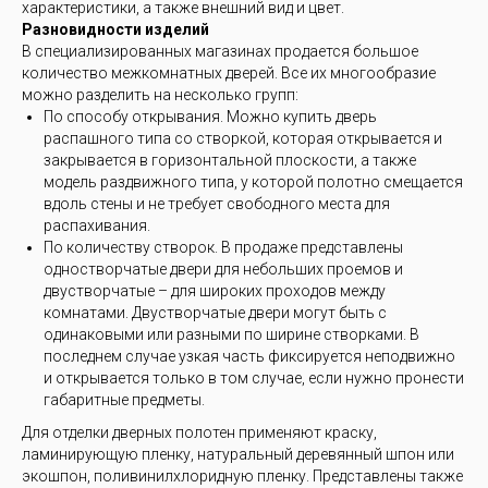
характеристики, а также внешний вид и цвет.
Разновидности изделий
В специализированных магазинах продается большое
количество межкомнатных дверей. Все их многообразие
можно разделить на несколько групп:
По способу открывания. Можно купить дверь
распашного типа со створкой, которая открывается и
закрывается в горизонтальной плоскости, а также
модель раздвижного типа, у которой полотно смещается
вдоль стены и не требует свободного места для
распахивания.
По количеству створок. В продаже представлены
одностворчатые двери для небольших проемов и
двустворчатые – для широких проходов между
комнатами. Двустворчатые двери могут быть с
одинаковыми или разными по ширине створками. В
последнем случае узкая часть фиксируется неподвижно
и открывается только в том случае, если нужно пронести
габаритные предметы.
Для отделки дверных полотен применяют краску,
ламинирующую пленку, натуральный деревянный шпон или
экошпон, поливинилхлоридную пленку. Представлены также