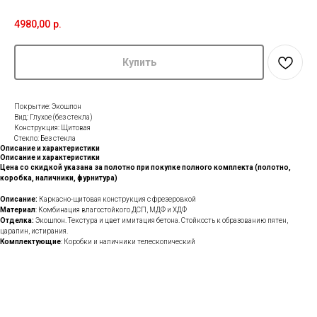
4980,00
р.
Купить
Покрытие: Экошпон
Вид: Глухое (без стекла)
Конструкция: Щитовая
Стекло: Без стекла
Описание и характеристики
Описание и характеристики
Цена со скидкой указана за полотно при покупке полного комплекта (полотно,
коробка, наличники, фурнитура)
Описание:
Каркасно-щитовая конструкция с фрезеровкой
Материал
: Комбинация влагостойкого ДСП, МДФ и ХДФ
Отделка:
Экошпон. Текстура и цвет имитация бетона. Стойкость к образованию пятен,
царапин, истирания.
Комплектующие
: Коробки и наличники телескопический