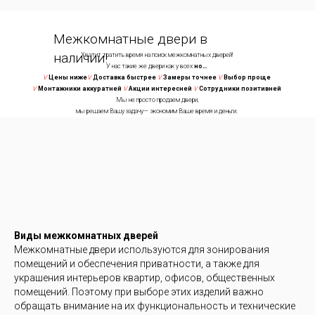
Межкомнатные двери в
наличии!
Хватит тратить время на поиск межкомнатных дверей!
У нас такие же двери как у всех
но…
V
Цены ниже
V
Доставка быстрее
V
Замеры точнее
V
Выбор проще
V
Монтажники аккуратней
V
Акции интересней
V
Сотрудники позитивней
Мы не просто продаем двери,
мы решаем Вашу задачу— экономим Ваше время и деньги.
Виды межкомнатных дверей
Хватит тратить время на поиск межкомнатных дверей!
Межкомнатные двери используются для зонирования
У нас такие же двери как у всех
но…
помещений и обеспечения приватности, а также для
е
V
Замеры точнее
V
Доставка быстрее
V
Монтажники аккуратней
V
Акции интересней
V
Сот
Мы не просто продаем двери,
украшения интерьеров квартир, офисов, общественных
мы решаем Вашу задачу— экономим Ваше время и деньги.
помещений. Поэтому при выборе этих изделий важно
обращать внимание на их функциональность и технические