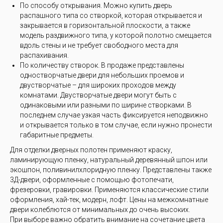
По способу открывания. Можно купить дверь
распашного типа со створкой, которая открывается и
закрывается в горизонтальной плоскости, а также
модель раздвижного типа, у которой полотно смещается
вдоль стены и не требует свободного места для
распахивания.
По количеству створок. В продаже представлены
одностворчатые двери для небольших проемов и
двустворчатые – для широких проходов между
комнатами. Двустворчатые двери могут быть с
одинаковыми или разными по ширине створками. В
последнем случае узкая часть фиксируется неподвижно
и открывается только в том случае, если нужно пронести
габаритные предметы.
Для отделки дверных полотен применяют краску,
ламинирующую пленку, натуральный деревянный шпон или
экошпон, поливинилхлоридную пленку. Представлены также
3Д-двери, оформленные с помощью фотопечати,
фрезеровки, гравировки. Применяются классические стили
оформления, хай-тек, модерн, лофт. Цены на межкомнатные
двери колеблются от минимальных до очень высоких.
При выборе важно обратить внимание на сочетание цвета