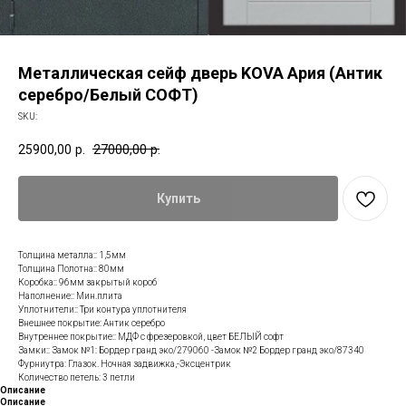
Металлическая сейф дверь KOVA Ария (Антик
серебро/Белый СОФТ)
SKU:
25900,00
р.
27000,00
р.
Купить
Толщина металла:: 1,5мм
Толщина Полотна:: 80мм
Коробка:: 96мм закрытый короб
Наполнение:: Мин.плита
Уплотнители:: Три контура уплотнителя
Внешнее покрытие: Антик серебро
Внутреннее покрытие:: МДФ с фрезеровкой, цвет БЕЛЫЙ софт
Замки:: Замок №1: Бордер гранд эко/279060 -Замок №2 Бордер гранд эко/87340
Фурниутра: Глазок. Ночная задвижка,-Эксцентрик
Количество петель: 3 петли
Описание
Описание