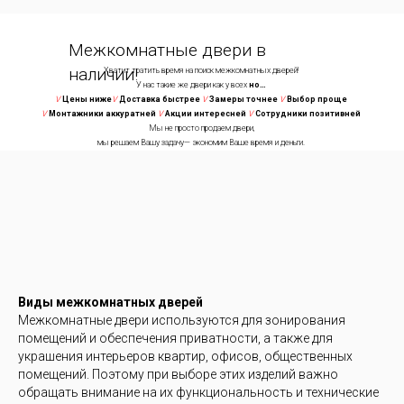
Межкомнатные двери в
наличии!
Хватит тратить время на поиск межкомнатных дверей!
У нас такие же двери как у всех
но…
V
Цены ниже
V
Доставка быстрее
V
Замеры точнее
V
Выбор проще
V
Монтажники аккуратней
V
Акции интересней
V
Сотрудники позитивней
Мы не просто продаем двери,
мы решаем Вашу задачу— экономим Ваше время и деньги.
Виды межкомнатных дверей
Хватит тратить время на поиск межкомнатных дверей!
Межкомнатные двери используются для зонирования
У нас такие же двери как у всех
но…
помещений и обеспечения приватности, а также для
е
V
Замеры точнее
V
Доставка быстрее
V
Монтажники аккуратней
V
Акции интересней
V
Сот
Мы не просто продаем двери,
украшения интерьеров квартир, офисов, общественных
мы решаем Вашу задачу— экономим Ваше время и деньги.
помещений. Поэтому при выборе этих изделий важно
обращать внимание на их функциональность и технические