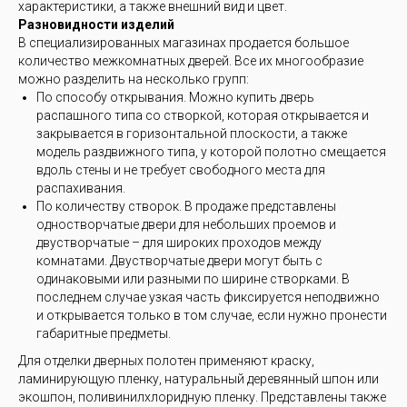
характеристики, а также внешний вид и цвет.
Разновидности изделий
В специализированных магазинах продается большое
количество межкомнатных дверей. Все их многообразие
можно разделить на несколько групп:
По способу открывания. Можно купить дверь
распашного типа со створкой, которая открывается и
закрывается в горизонтальной плоскости, а также
модель раздвижного типа, у которой полотно смещается
вдоль стены и не требует свободного места для
распахивания.
По количеству створок. В продаже представлены
одностворчатые двери для небольших проемов и
двустворчатые – для широких проходов между
комнатами. Двустворчатые двери могут быть с
одинаковыми или разными по ширине створками. В
последнем случае узкая часть фиксируется неподвижно
и открывается только в том случае, если нужно пронести
габаритные предметы.
Для отделки дверных полотен применяют краску,
ламинирующую пленку, натуральный деревянный шпон или
экошпон, поливинилхлоридную пленку. Представлены также