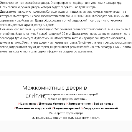
Это качественная российская дверь. Она прекрасно подойдет для установки в квартиру.
Прекрасная надежная дверь, которая будет радовать Вас долгие годы.
Дверь имеет высокую прочность Оснащена двумя надежными замками, минимум один из
которых имеет третий класс взломостойкости по ГОСТ 5089-2003 и обладает повышенными
охранными свойствами. Дверь оборудована ночной задвижкой, поэтому никто не сможет
открыть дверь снаружи, когда вы дома.
Повышенную тепло- и шумоизоляцию обеспечивает очень толстое полотно 80 мм и закрытый
утеплённый, цельногнутый короб толщиной 96 мм. Дверь имеет повышенную герметичность
благодаря трем контурам уплотнения. Это обеспечивает наилучшую защиту от сквозняков,
шума и запахов.Утеплитель двери - минеральная плита. Такой утеплитель прекрасно сохраняет
тепло, задерживает звуки, негорюч, выдерживает резкие колебания температуры. Мин. плита
имеет высокую плотность, держит форму, не оседает со временем.
Межкомнатные двери в
наличии!
Хватит тратить время на поиск межкомнатных дверей!
У нас такие же двери как у всех
но…
V
Цены ниже
V
Доставка быстрее
V
Замеры точнее
V
Выбор проще
V
Монтажники аккуратней
V
Акции интересней
V
Сотрудники позитивней
Мы не просто продаем двери,
мы решаем Вашу задачу— экономим Ваше время и деньги.