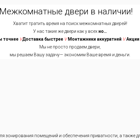
Межкомнатные двери в наличии!
Хватит тратить время на поиск межкомнатных дверей!
У нас такие же двери как у всех
но…
 точнее
V
Доставка быстрее
V
Монтажники аккуратней
V
Акции
Мы не просто продаем двери,
мы решаем Вашу задачу— экономим Ваше время и деньги.
Хватит тратить время на поиск межкомнатных дверей!
У нас такие же двери как у всех
но…
ниже
V
Доставка быстрее
V
Замеры точнее
V
Выбор проще
ики аккуратней
V
Акции интересней
V
Сотрудники позитивней
я зонирования помещений и обеспечения приватности, а также дл
Мы не просто продаем двери,