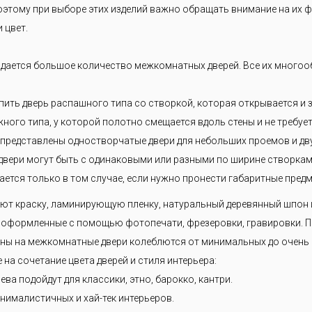
 решаем Вашу задачу— экономим Ваше время и деньги.
этому при выборе этих изделий важно обращать внимание на их ф
 цвет.
дается большое количество межкомнатных дверей. Все их многоо
ить дверь распашного типа со створкой, которая открывается и 
жного типа, у которой полотно смещается вдоль стены и не требуе
 представлены одностворчатые двери для небольших проемов и д
вери могут быть с одинаковыми или разными по ширине створками
ется только в том случае, если нужно пронести габаритные предм
яют краску, ламинирующую пленку, натуральный деревянный шпон
и, оформленные с помощью фотопечати, фрезеровки, гравировки. 
Цены на межкомнатные двери колеблются от минимальных до очень
на сочетание цвета дверей и стиля интерьера:
ева подойдут для классики, этно, барокко, кантри.
нималистичных и хай-тек интерьеров.