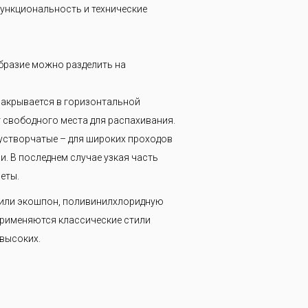
ункциональность и технические
бразие можно разделить на
закрывается в горизонтальной
т свободного места для распахивания.
вустворчатые – для широких проходов
. В последнем случае узкая часть
еты.
 или экошпон, поливинилхлоридную
Применяются классические стили
 высоких.