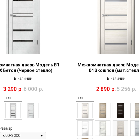
мнатная дверь Модель B1
Межкомнатная дверь Моде
Х Бетон (Черное стекло)
04 Экошпон (мат.стекл
В наличии
В наличии
3 290
р.
6 000
р.
2 890
р.
5 256
р.
Цвет
Цвет
Размер