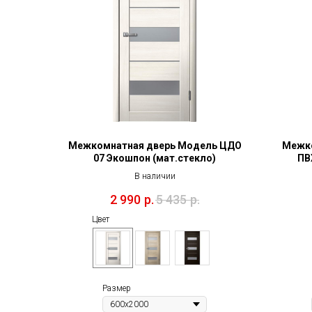
Межкомнатная дверь Модель ЦДО
Межко
07 Экошпон (мат.стекло)
ПВ
В наличии
2 990
р.
5 435
р.
Цвет
Размер