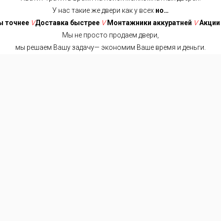
У нас такие же двери как у всех
но…
 точнее
V
Доставка быстрее
V
Монтажники аккуратней
V
Акции
Мы не просто продаем двери,
мы решаем Вашу задачу— экономим Ваше время и деньги.
Хватит тратить время на поиск межкомнатных дверей!
У нас такие же двери как у всех
но…
ниже
V
Доставка быстрее
V
Замеры точнее
V
Выбор проще
ики аккуратней
V
Акции интересней
V
Сотрудники позитивней
Мы не просто продаем двери,
 решаем Вашу задачу— экономим Ваше время и деньги.