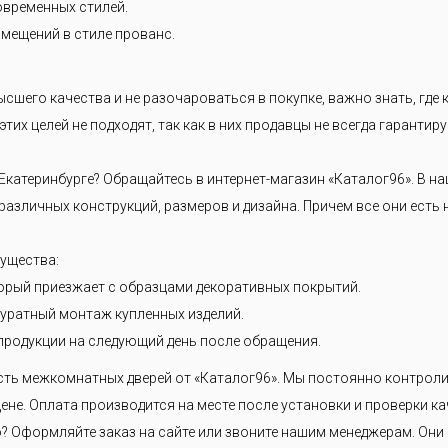
современных стилей.
мещений в стиле прованс.
ысшего качества и не разочароваться в покупке, важно знать, где
тих целей не подходят, так как в них продавцы не всегда гарантиру
Екатеринбурге? Обращайтесь в интернет-магазин «Каталог96». В 
азличных конструкций, размеров и дизайна. Причем все они есть 
мущества:
орый приезжает с образцами декоративных покрытий.
уратный монтаж купленных изделий.
продукции на следующий день после обращения.
сть межкомнатных дверей от «Каталог96». Мы постоянно контроли
ене. Оплата производится на месте после установки и проверки ка
 Оформляйте заказ на сайте или звоните нашим менеджерам. Они