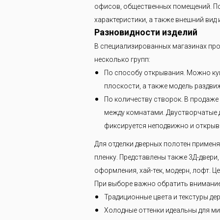
мы
офисов, общественных помещений. По
характеристики, а также внешний вид и
Разновидности изделий
В специализированных магазинах про
несколько групп:
По способу открывания. Можно куп
плоскости, а также модель раздви
По количеству створок. В продаже
между комнатами. Двустворчатые д
фиксируется неподвижно и открыва
Для отделки дверных полотен примен
пленку. Представлены также 3Д-двер
оформления, хай-тек, модерн, лофт. 
При выборе важно обратить внимание 
Традиционные цвета и текстуры дер
Холодные оттенки идеальны для ми