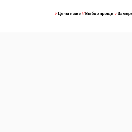
V
Цены ниже
V
Выбор проще
V
Замеры
V
Цены 
V
Монтажн
мы