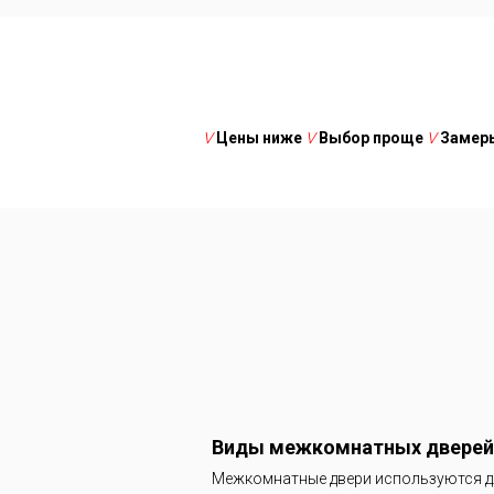
V
Цены ниже
V
Выбор проще
V
Замеры
V
Цены 
Виды межкомнатных дверей
V
Монтажн
Межкомнатные двери используются дл