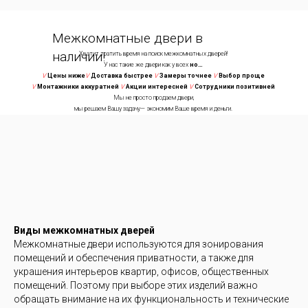
Межкомнатные двери в
наличии!
Хватит тратить время на поиск межкомнатных дверей!
У нас такие же двери как у всех
но…
V
Цены ниже
V
Доставка быстрее
V
Замеры точнее
V
Выбор проще
V
Монтажники аккуратней
V
Акции интересней
V
Сотрудники позитивней
Мы не просто продаем двери,
мы решаем Вашу задачу— экономим Ваше время и деньги.
Виды межкомнатных дверей
Хватит тратить время на поиск межкомнатных дверей!
Межкомнатные двери используются для зонирования
У нас такие же двери как у всех
но…
помещений и обеспечения приватности, а также для
е
V
Замеры точнее
V
Доставка быстрее
V
Монтажники аккуратней
V
Акции интересней
V
Сот
Мы не просто продаем двери,
украшения интерьеров квартир, офисов, общественных
мы решаем Вашу задачу— экономим Ваше время и деньги.
помещений. Поэтому при выборе этих изделий важно
обращать внимание на их функциональность и технические