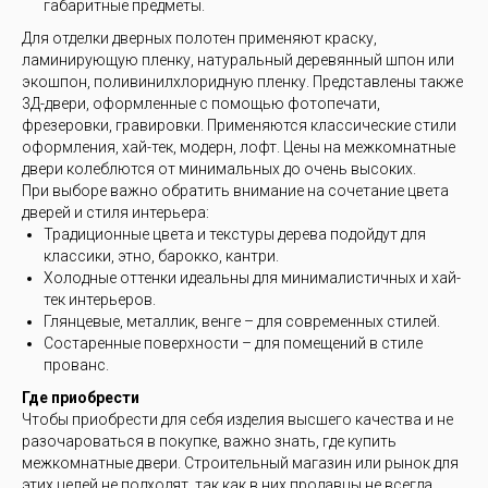
габаритные предметы.
Для отделки дверных полотен применяют краску,
ламинирующую пленку, натуральный деревянный шпон или
экошпон, поливинилхлоридную пленку. Представлены также
3Д-двери, оформленные с помощью фотопечати,
фрезеровки, гравировки. Применяются классические стили
оформления, хай-тек, модерн, лофт. Цены на межкомнатные
двери колеблются от минимальных до очень высоких.
При выборе важно обратить внимание на сочетание цвета
дверей и стиля интерьера:
Традиционные цвета и текстуры дерева подойдут для
классики, этно, барокко, кантри.
Холодные оттенки идеальны для минималистичных и хай-
тек интерьеров.
Глянцевые, металлик, венге – для современных стилей.
Состаренные поверхности – для помещений в стиле
прованс.
Где приобрести
Чтобы приобрести для себя изделия высшего качества и не
разочароваться в покупке, важно знать, где купить
межкомнатные двери. Строительный магазин или рынок для
этих целей не подходят, так как в них продавцы не всегда