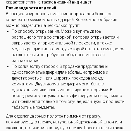
характеристики, а также внешний вид и цвет.
Разновидности изделий
В специализированных магазинах продается большое
количество межкомнатных дверей. Все их многообразие
можно разделить на несколько групп:
По способу открывания. Можно купить дверь
распашного типа со створкой, которая открывается и
закрывается в горизонтальной плоскости, а также
модель раздвижного типа, у которой полотно смещается
вдоль стены и не требует свободного места для
распахивания.
По количеству створок. В продаже представлены
одностворчатые двери для небольших проемов и
двустворчатые – для широких проходов между
комнатами. Двустворчатые двери могут быть с
одинаковыми или разными по ширине створками. В
последнем случае узкая часть фиксируется неподвижно
и открывается только в том случае, если нужно пронести
габаритные предметы.
Для отделки дверных полотен применяют краску,
ламинирующую пленку, натуральный деревянный шпон или
экошпон, поливинилхлоридную пленку. Представлены также