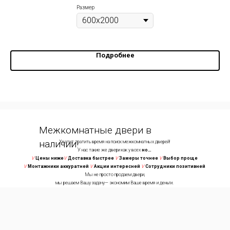
Размер
Подробнее
Межкомнатные двери в
наличии!
Хватит тратить время на поиск межкомнатных дверей!
У нас такие же двери как у всех
но…
V
Цены ниже
V
Доставка быстрее
V
Замеры точнее
V
Выбор проще
V
Монтажники аккуратней
V
Акции интересней
V
Сотрудники позитивней
Мы не просто продаем двери,
мы решаем Вашу задачу— экономим Ваше время и деньги.