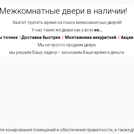
Межкомнатные двери в наличии!
Хватит тратить время на поиск межкомнатных дверей!
У нас такие же двери как у всех
но…
 точнее
V
Доставка быстрее
V
Монтажники аккуратней
V
Акции
Мы не просто продаем двери,
мы решаем Вашу задачу— экономим Ваше время и деньги.
Хватит тратить время на поиск межкомнатных дверей!
У нас такие же двери как у всех
но…
ниже
V
Доставка быстрее
V
Замеры точнее
V
Выбор проще
ики аккуратней
V
Акции интересней
V
Сотрудники позитивней
я зонирования помещений и обеспечения приватности, а также дл
Мы не просто продаем двери,