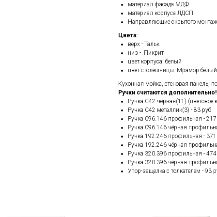
материал фасада МДФ
материал корпуса ЛДСП
Направляющие скрытого монта
Цвета:
верх - Тальк
низ - Пикрит
цвет корпуса: белый
цвет столешницы: Мрамор белый
Кухонная мойка, стеновая панель, п
Ручки считаются дополнительно!
Ручка С42 чёрная(11) (цветовое 
Ручка С42 металлик(3) - 83 руб
Ручка 096.146 профильная - 217
Ручка 096.146 чёрная профильна
Ручка 192.246 профильная - 371
Ручка 192.246 чёрная профильна
Ручка 320.396 профильная - 474
Ручка 320.396 чёрная профильна
Упор-защелка с толкателем - 93 р