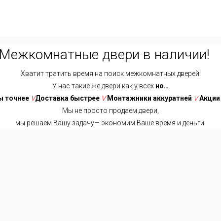
Межкомнатные двери в наличии!
Хватит тратить время на поиск межкомнатных дверей!
У нас такие же двери как у всех
но…
 точнее
V
Доставка быстрее
V
Монтажники аккуратней
V
Акции
Мы не просто продаем двери,
мы решаем Вашу задачу— экономим Ваше время и деньги.
Хватит тратить время на поиск межкомнатных дверей!
У нас такие же двери как у всех
но…