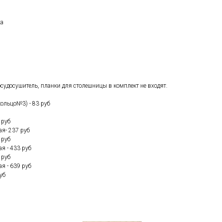
жа
осудосушитель, планки для столешницы в комплект не входят.
кольцо№3) - 83 руб
 руб
я- 237 руб
 руб
я - 433 руб
 руб
я - 639 руб
уб