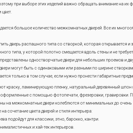
 решаем Вашу задачу— экономим Ваше время и деньги.
этому при выборе этих изделий важно обращать внимание на их ф
 цвет.
дается большое количество межкомнатных дверей. Все их многоо
ить дверь распашного типа со створкой, которая открывается и 
жного типа, у которой полотно смещается вдоль стены и не требуе
 представлены одностворчатые двери для небольших проемов и д
вери могут быть с одинаковыми или разными по ширине створками
ется только в том случае, если нужно пронести габаритные предм
яют краску, ламинирующую пленку, натуральный деревянный шпон
и, оформленные с помощью фотопечати, фрезеровки, гравировки. 
Цены на межкомнатные двери колеблются от минимальных до очень
на сочетание цвета дверей и стиля интерьера:
ева подойдут для классики, этно, барокко, кантри.
нималистичных и хай-тек интерьеров.