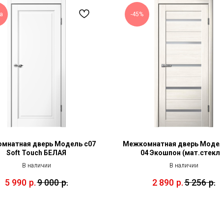
а
-45%
мнатная дверь Модель с07
Межкомнатная дверь Моде
Soft Touch БЕЛАЯ
04 Экошпон (мат.стекл
В наличии
В наличии
5 990
р.
9 000
р.
2 890
р.
5 256
р.