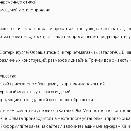
современных стилей.
мещений в стиле прованс.
ысшего качества и не разочароваться в покупке, важно знать, где
тих целей не подходят, так как в них продавцы не всегда гарантиру
Екатеринбурге? Обращайтесь в интернет-магазин «Каталог96». В 
азличных конструкций, размеров и дизайна. Причем все они есть 
мущества:
орый приезжает с образцами декоративных покрытий.
уратный монтаж купленных изделий.
продукции на следующий день после обращения.
сть межкомнатных дверей от «Каталог96». Мы постоянно контроли
ене. Оплата производится на месте после установки и проверки ка
 Оформляйте заказ на сайте или звоните нашим менеджерам. Они