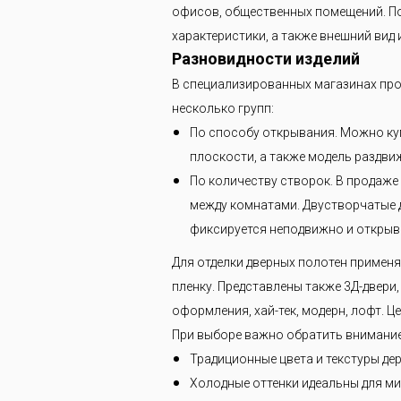
мы
офисов, общественных помещений. По
характеристики, а также внешний вид и
Разновидности изделий
В специализированных магазинах про
несколько групп:
По способу открывания. Можно куп
плоскости, а также модель раздви
По количеству створок. В продаже
между комнатами. Двустворчатые д
фиксируется неподвижно и открыва
Для отделки дверных полотен примен
пленку. Представлены также 3Д-двер
оформления, хай-тек, модерн, лофт. 
При выборе важно обратить внимание 
Традиционные цвета и текстуры дер
Холодные оттенки идеальны для ми