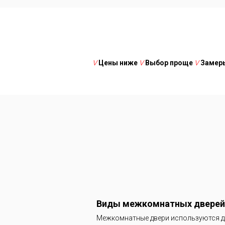
V
Цены ниже
V
Выбор проще
V
Замеры
V
Цены 
Виды межкомнатных дверей
V
Монтажн
Межкомнатные двери используются дл