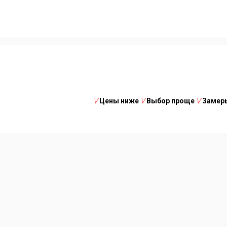
V
Цены ниже
V
Выбор проще
V
Замеры