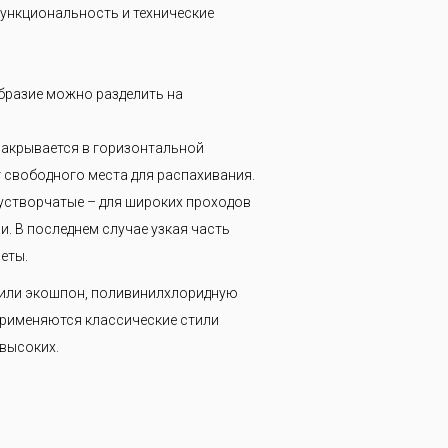
ункциональность и технические
бразие можно разделить на
закрывается в горизонтальной
т свободного места для распахивания.
вустворчатые – для широких проходов
. В последнем случае узкая часть
еты.
 или экошпон, поливинилхлоридную
Применяются классические стили
 высоких.