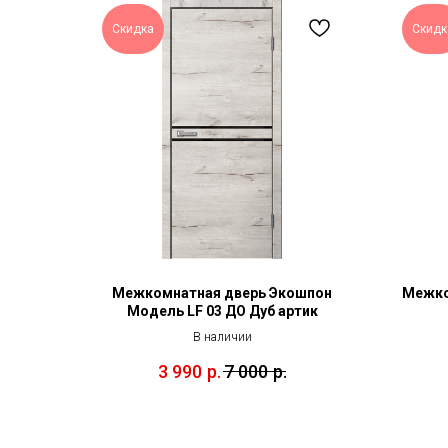
Скидка
Скидк
Межкомнатная дверь Экошпон
Межко
Модель LF 03 ДО Дуб артик
В наличии
3 990
р.
7 000
р.